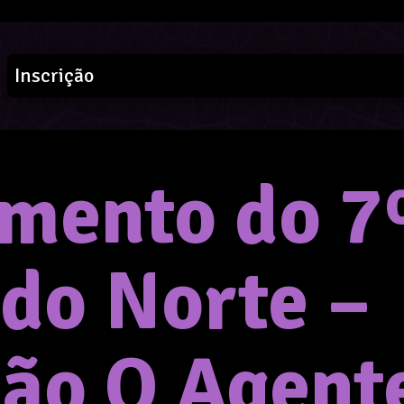
Inscrição
mento do 7
 do Norte –
ção O Agent